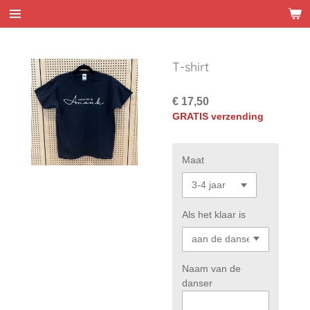
Ga
direct
naar
de
T-shirt
hoofdinhoud
€ 17,50
GRATIS verzending
Maat
Als het klaar is
Naam van de
danser